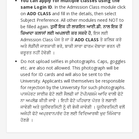
You can apply for multiple classes using the
same Login ID
. In the Admission Class module click
on
ADD CLASS
and fill in the details, then select
Subject Preference. All other modules need NOT to
be filled again.
ਤੁਸੀਂ ਇਕ ਹੀ ਲਾਗਇਨ ਆਈ.ਡੀ. ਨਾਲ ਇਕ ਤੋਂ
ਜ਼ਿਆਦਾ ਕਲਾਸਾਂ ਲਈ ਅਪਲਾਈ ਕਰ ਸਕਦੇ ਹੋ
, ਇਸ ਲਈ
Admission Class ਪੇਜ ਤੇ ਜਾ ਕੇ
ADD CLASS
ਤੇ ਕਲਿਕ ਕਰੋ
ਅਤੇ ਲੋੜੀਂਦੀ ਜਾਣਕਾਰੀ ਭਰੋ, ਬਾਕੀ ਸਾਰਾ ਫਾਰਮ ਦੋਬਾਰਾ ਭਰਨ ਦੀ
ਜ਼ਰੂਰਤ ਨਹੀਂ ਹੋਵੇਗੀ ।
Do not upload selfies in photographs. Caps, goggles
etc. are also not allowed. This photograph will be
used for ID cards and will also be sent to the
University. Applicants will themselves be responsible
for rejection by the University for such photographs.
ਪਾਸਪੋਰਟ ਸਾਈਜ਼ ਫੋਟੋ ਲਈ ਸੈਲਫੀ ਜਾਂ ਟੋਪੀ/ਚਸ਼ਮੇ ਆਦਿ ਵਾਲੀ ਫੋਟੋ
ਨਾ ਅਪਲੋਡ ਕੀਤੀ ਜਾਵੇ । ਇਹੀ ਫੋਟੋ ਪਹਿਚਾਣ ਪੱਤਰ ਤੇ ਲਗਾਈ
ਜਾਵੇਗੀ ਅਤੇ ਯੂਨੀਵਰਸਿਟੀ ਨੂੰ ਵੀ ਭੇਜੀ ਜਾਵੇਗੀ । ਯੂਨੀਵਰਸਿਟੀ ਵਲੋਂ
ਅਜੇਹੀ ਫੋਟੋ ਅਪ੍ਰਵਾਨ/ਰੱਦ ਹੋਣ ਲਈ ਵਿਦਿਆਰਥੀ ਖੁਦ ਜਿੰਮੇਵਾਰ
ਹੋਣਗੇ ।