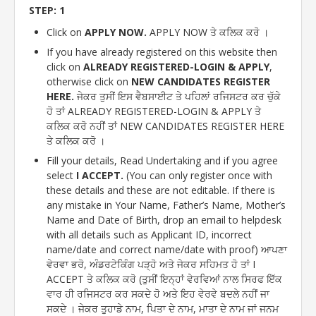
STEP: 1
Click on
APPLY NOW.
APPLY NOW ਤੇ ਕਲਿਕ ਕਰੋ ।
If you have already registered on this website then
click on
ALREADY REGISTERED-LOGIN & APPLY
,
otherwise click on
NEW CANDIDATES REGISTER
HERE.
ਜੇਕਰ ਤੁਸੀਂ ਇਸ ਵੈਬਸਾਈਟ ਤੇ ਪਹਿਲਾਂ ਰਜਿਸਟਰ ਕਰ ਚੁੱਕੇ
ਹੋ ਤਾਂ ALREADY REGISTERED-LOGIN & APPLY ਤੇ
ਕਲਿਕ ਕਰੋ ਨਹੀਂ ਤਾਂ NEW CANDIDATES REGISTER HERE
ਤੇ ਕਲਿਕ ਕਰੋ ।
Fill your details, Read Undertaking and if you agree
select
I ACCEPT.
(You can only register once with
these details and these are not editable. If there is
any mistake in Your Name, Father’s Name, Mother’s
Name and Date of Birth, drop an email to helpdesk
with all details such as Applicant ID, incorrect
name/date and correct name/date with proof) ਆਪਣਾ
ਵੇਰਵਾ ਭਰੋ, ਅੰਡਰਟੇਕਿੰਗ ਪੜ੍ਹੋ ਅਤੇ ਜੇਕਰ ਸਹਿਮਤ ਹੋ ਤਾਂ I
ACCEPT ਤੇ ਕਲਿਕ ਕਰੋ (ਤੁਸੀਂ ਇਨ੍ਹਾਂ ਵੇਰਵਿਆਂ ਨਾਲ ਸਿਰਫ ਇੱਕ
ਵਾਰ ਹੀ ਰਜਿਸਟਰ ਕਰ ਸਕਦੇ ਹੋ ਅਤੇ ਇਹ ਵੇਰਵੇ ਬਦਲੇ ਨਹੀਂ ਜਾ
ਸਕਦੇ । ਜੇਕਰ ਤੁਹਾਡੇ ਨਾਮ, ਪਿਤਾ ਦੇ ਨਾਮ, ਮਾਤਾ ਦੇ ਨਾਮ ਜਾਂ ਜਨਮ