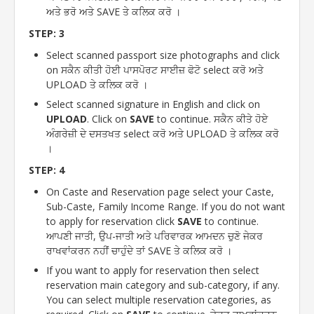
ਅਤੇ ਭਰੋ ਅਤੇ SAVE ਤੇ ਕਲਿਕ ਕਰੋ ।
STEP: 3
Select scanned passport size photographs and click
on ਸਕੈਨ ਕੀਤੀ ਹੋਈ ਪਾਸਪੋਰਟ ਸਾਈਜ਼ ਫੋਟੋ select ਕਰੋ ਅਤੇ
UPLOAD ਤੇ ਕਲਿਕ ਕਰੋ ।
Select scanned signature in English and click on
UPLOAD
. Click on
SAVE
to continue. ਸਕੈਨ ਕੀਤੇ ਹੋਏ
ਅੰਗਰੇਜ਼ੀ ਦੇ ਦਸਤਖਤ select ਕਰੋ ਅਤੇ UPLOAD ਤੇ ਕਲਿਕ ਕਰੋ
।
STEP: 4
On Caste and Reservation page select your Caste,
Sub-Caste, Family Income Range. If you do not want
to apply for reservation click
SAVE
to continue.
ਆਪਣੀ ਜਾਤੀ, ਉਪ-ਜਾਤੀ ਅਤੇ ਪਰਿਵਾਰਕ ਆਮਦਨ ਚੁਣੋ ਜੇਕਰ
ਰਾਖਵਾਂਕਰਨ ਨਹੀਂ ਚਾਹੁੰਦੇ ਤਾਂ SAVE ਤੇ ਕਲਿਕ ਕਰੋ ।
If you want to apply for reservation then select
reservation main category and sub-category, if any.
You can select multiple reservation categories, as