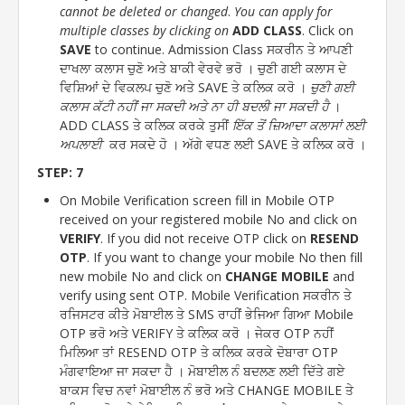
cannot be deleted or changed
.
You can apply for
multiple classes by clicking on
ADD CLASS
. Click on
SAVE
to continue. Admission Class ਸਕਰੀਨ ਤੇ ਆਪਣੀ
ਦਾਖਲਾ ਕਲਾਸ ਚੁਣੋ ਅਤੇ ਬਾਕੀ ਵੇਰਵੇ ਭਰੋ । ਚੁਣੀ ਗਈ ਕਲਾਸ ਦੇ
ਵਿਸ਼ਿਆਂ ਦੇ ਵਿਕਲਪ ਚੁਣੋ ਅਤੇ SAVE ਤੇ ਕਲਿਕ ਕਰੋ ।
ਚੁਣੀ ਗਈ
ਕਲਾਸ ਕੱਟੀ ਨਹੀਂ ਜਾ ਸਕਦੀ ਅਤੇ ਨਾ ਹੀ ਬਦਲੀ ਜਾ ਸਕਦੀ ਹੈ
।
ADD CLASS ਤੇ ਕਲਿਕ ਕਰਕੇ ਤੁਸੀਂ
ਇੱਕ ਤੋਂ ਜ਼ਿਆਦਾ ਕਲਾਸਾਂ ਲਈ
ਅਪਲਾਈ
ਕਰ ਸਕਦੇ ਹੋ । ਅੱਗੇ ਵਧਣ ਲਈ SAVE ਤੇ ਕਲਿਕ ਕਰੋ ।
STEP: 7
On Mobile Verification screen fill in Mobile OTP
received on your registered mobile No and click on
VERIFY
. If you did not receive OTP click on
RESEND
OTP
. If you want to change your mobile No then fill
new mobile No and click on
CHANGE MOBILE
and
verify using sent OTP. Mobile Verification ਸਕਰੀਨ ਤੇ
ਰਜਿਸਟਰ ਕੀਤੇ ਮੋਬਾਈਲ ਤੇ SMS ਰਾਹੀਂ ਭੇਜਿਆ ਗਿਆ Mobile
OTP ਭਰੋ ਅਤੇ VERIFY ਤੇ ਕਲਿਕ ਕਰੋ । ਜੇਕਰ OTP ਨਹੀਂ
ਮਿਲਿਆ ਤਾਂ RESEND OTP ਤੇ ਕਲਿਕ ਕਰਕੇ ਦੋਬਾਰਾ OTP
ਮੰਗਵਾਇਆ ਜਾ ਸਕਦਾ ਹੈ । ਮੋਬਾਈਲ ਨੰ ਬਦਲਣ ਲਈ ਦਿੱਤੇ ਗਏ
ਬਾਕਸ ਵਿਚ ਨਵਾਂ ਮੋਬਾਈਲ ਨੰ ਭਰੋ ਅਤੇ CHANGE MOBILE ਤੇ