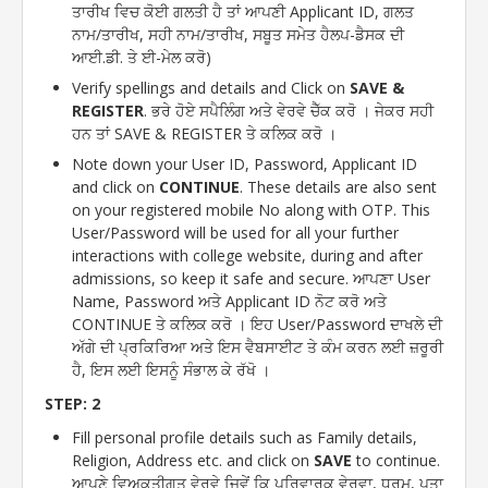
ਤਾਰੀਖ ਵਿਚ ਕੋਈ ਗਲਤੀ ਹੈ ਤਾਂ ਆਪਣੀ Applicant ID, ਗਲਤ
ਨਾਮ/ਤਾਰੀਖ, ਸਹੀ ਨਾਮ/ਤਾਰੀਖ, ਸਬੂਤ ਸਮੇਤ ਹੈਲਪ-ਡੈਸਕ ਦੀ
ਆਈ.ਡੀ. ਤੇ ਈ-ਮੇਲ ਕਰੋ)
Verify spellings and details and Click on
SAVE &
REGISTER
. ਭਰੇ ਹੋਏ ਸਪੈਲਿੰਗ ਅਤੇ ਵੇਰਵੇ ਚੈੱਕ ਕਰੋ । ਜੇਕਰ ਸਹੀ
ਹਨ ਤਾਂ SAVE & REGISTER ਤੇ ਕਲਿਕ ਕਰੋ ।
Note down your User ID, Password, Applicant ID
and click on
CONTINUE
. These details are also sent
on your registered mobile No along with OTP. This
User/Password will be used for all your further
interactions with college website, during and after
admissions, so keep it safe and secure. ਆਪਣਾ User
Name, Password ਅਤੇ Applicant ID ਨੋਟ ਕਰੋ ਅਤੇ
CONTINUE ਤੇ ਕਲਿਕ ਕਰੋ । ਇਹ User/Password ਦਾਖਲੇ ਦੀ
ਅੱਗੇ ਦੀ ਪ੍ਰਕਿਰਿਆ ਅਤੇ ਇਸ ਵੈਬਸਾਈਟ ਤੇ ਕੰਮ ਕਰਨ ਲਈ ਜ਼ਰੂਰੀ
ਹੈ, ਇਸ ਲਈ ਇਸਨੂੰ ਸੰਭਾਲ ਕੇ ਰੱਖੋ ।
STEP: 2
Fill personal profile details such as Family details,
Religion, Address etc. and click on
SAVE
to continue.
ਆਪਣੇ ਵਿਅਕਤੀਗਤ ਵੇਰਵੇ ਜਿਵੇਂ ਕਿ ਪਰਿਵਾਰਕ ਵੇਰਵਾ, ਧਰਮ, ਪਤਾ