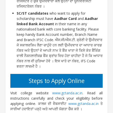
ਰਜਿਸਟਰ ਹੋ ਚੁਕੇ ਉਮੀਦਵਾਰਾਂ ਕੋਲ ਉਹਨਾਂ ਦਾ ਯੂਨੀਵਰਸਿਟੀ
ਰਜਿਸਟਰੇਸ਼ਨ ਨੰਬਰ ।
SC/ST candidates
who want to apply for
scholarship must have
Aadhar Card
and
Aadhar
linked Bank Account
in their name in any
nationalised bank with core banking facility. Please
keep handy Bank Account number, Branch Name
and Branch IFSC Code. ਐੱਸ.ਸੀ/ਐੱਸ.ਟੀ. ਸ਼੍ਰੇਣੀ ਦੇ ਉਮੀਦਵਾਰ
ਜੋ ਸਕਾਲਰਸ਼ਿਪ ਲੈਣਾ ਚਾਹੁੰਦੇ ਹਨ ਲਈ ਉਮੀਦਵਾਰ ਦਾ ਆਧਾਰ ਕਾਰਡ
ਨੰਬਰ ਅਤੇ ਉਹਨਾਂ ਦੇ ਆਪਣੇ ਨਾਮ ਤੇ ਬੈਂਕ ਖਾਤਾ ਜੋ ਕਿਸੇ ਕੋਰ ਬੈਂਕਿੰਗ
ਵਾਲੀ ਨੈਸ਼ਨਲਾਈਜ਼ਡ ਬੈਂਕ ਬ੍ਰਾਂਚ ਵਿਚ ਹੋਣਾ ਚਾਹੀਦਾ ਹੈ ਜੋ ਕਿ ਆਧਾਰ
ਨੰਬਰ ਨਾਲ ਵੀ ਜੁੜਿਆ ਹੋਵੇ । ਇਸ ਖਾਤੇ ਦਾ ਨੰਬਰ, IFS Code
ਭਰਨਾ ਲਾਜ਼ਮੀ ਹੈ ।
Steps to Apply Online
Visit college website
www.gctanda.ac.in
. Read all
instructions carefully and check your eligibility before
applying online. ਕਾਲਜ ਦੀ ਵੈਬਸਾਈਟ
www.gctanda.ac.in
ਤੇ
ਸਾਰੀਆਂ ਹਦਾਇਤਾਂ ਪੜ੍ਹੋ ਅਤੇ ਆਪਣੀ ਯੋਗਤਾ ਚੈੱਕ ਕਰੋ ।