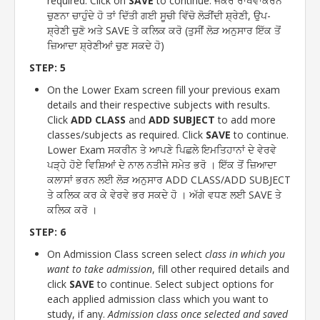
required. Click on
SAVE
to continue. ਜੇਕਰ ਰਾਖਵਾਂਕਰਨ
ਚੁਣਨਾ ਚਾਹੁੰਦੇ ਹੋ ਤਾਂ ਦਿੱਤੀ ਗਈ ਸੂਚੀ ਵਿੱਚੋ ਲੋੜੀਂਦੀ ਸ਼੍ਰੇਣੀ, ਉਪ-
ਸ਼੍ਰੇਣੀ ਚੁਣੋ ਅਤੇ SAVE ਤੇ ਕਲਿਕ ਕਰੋ (ਤੁਸੀਂ ਲੋੜ ਅਨੁਸਾਰ ਇੱਕ ਤੋਂ
ਜ਼ਿਆਦਾ ਸ਼੍ਰੇਣੀਆਂ ਚੁਣ ਸਕਦੇ ਹੋ)
STEP: 5
On the Lower Exam screen fill your previous exam
details and their respective subjects with results.
Click
ADD CLASS
and
ADD SUBJECT
to add more
classes/subjects as required. Click
SAVE
to continue.
Lower Exam ਸਕਰੀਨ ਤੇ ਆਪਣੇ ਪਿਛਲੇ ਇਮਤਿਹਾਨਾਂ ਦੇ ਵੇਰਵੇ
ਪੜ੍ਹੇ ਹੋਏ ਵਿਸ਼ਿਆਂ ਦੇ ਨਾਲ ਨਤੀਜੇ ਸਮੇਤ ਭਰੋ । ਇੱਕ ਤੋਂ ਜ਼ਿਆਦਾ
ਕਲਾਸਾਂ ਭਰਨ ਲਈ ਲੋੜ ਅਨੁਸਾਰ ADD CLASS/ADD SUBJECT
ਤੇ ਕਲਿਕ ਕਰ ਕੇ ਵੇਰਵੇ ਭਰ ਸਕਦੇ ਹੋ । ਅੱਗੇ ਵਧਣ ਲਈ SAVE ਤੇ
ਕਲਿਕ ਕਰੋ ।
STEP: 6
On Admission Class screen select
class in which you
want to take admission
, fill other required details and
click
SAVE
to continue. Select subject options for
each applied admission class which you want to
study, if any.
Admission class once selected and saved