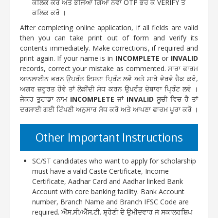
ਕਲਿਕ ਕਰੋ ਅਤੇ ਭੇਜਿਆ ਗਿਆ ਨਵਾਂ OTP ਭਰ ਕੇ VERIFY ਤੇ
ਕਲਿਕ ਕਰੋ ।
After completing online application, if all fields are valid
then you can take print out of form and verify its
contents immediately. Make corrections, if required and
print again. If your name is in
INCOMPLETE
or
INVALID
records, correct your mistake as commented. ਸਾਰਾ ਫਾਰਮ
ਆਨਲਾਈਨ ਭਰਨ ਉਪਰੰਤ ਇਸਦਾ ਪ੍ਰਿੰਟ ਲਵੋ ਅਤੇ ਸਾਰੇ ਵੇਰਵੇ ਚੈਕ ਕਰੋ,
ਅਗਰ ਜ਼ਰੂਰਤ ਹੋਵੇ ਤਾਂ ਲੋੜੀਂਦੀ ਸੋਧ ਕਰਨ ਉਪਰੰਤ ਦੋਬਾਰਾ ਪ੍ਰਿੰਟ ਲਵੋ ।
ਜੇਕਰ ਤੁਹਾਡਾ ਨਾਮ
INCOMPLETE
ਜਾਂ
INVALID
ਸੂਚੀ ਵਿਚ ਹੈ ਤਾਂ
ਦਰਸਾਈ ਗਈ ਟਿੱਪਣੀ ਅਨੁਸਾਰ ਸੋਧ ਕਰੋ ਅਤੇ ਆਪਣਾ ਫਾਰਮ ਪੂਰਾ ਕਰੋ ।
Other Important Instructions
SC/ST candidates who want to apply for scholarship
must have a valid Caste Certificate, Income
Certificate, Aadhar Card and Aadhar linked Bank
Account with core banking facility. Bank Account
number, Branch Name and Branch IFSC Code are
required. ਐੱਸ.ਸੀ/ਐੱਸ.ਟੀ. ਸ਼੍ਰੇਣੀ ਦੇ ਉਮੀਦਵਾਰ ਜੋ ਸਕਾਲਰਸ਼ਿਪ