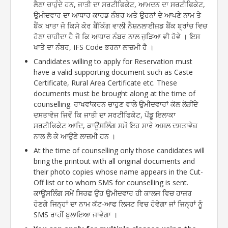
ਲੈਣਾ ਚਾਹੁੰਦੇ ਹਨ, ਜਾਤੀ ਦਾ ਸਰਟੀਫਿਕੇਟ, ਆਮਦਨ ਦਾ ਸਰਟੀਫਿਕੇਟ,
ਉਮੀਦਵਾਰ ਦਾ ਆਧਾਰ ਕਾਰਡ ਨੰਬਰ ਅਤੇ ਉਹਨਾਂ ਦੇ ਆਪਣੇ ਨਾਮ ਤੇ
ਬੈਂਕ ਖਾਤਾ ਜੋ ਕਿਸੇ ਕੋਰ ਬੈਂਕਿੰਗ ਵਾਲੀ ਨੈਸ਼ਨਲਾਈਜ਼ਡ ਬੈਂਕ ਬ੍ਰਾਂਚ ਵਿਚ
ਹੋਣਾ ਚਾਹੀਦਾ ਹੈ ਜੋ ਕਿ ਆਧਾਰ ਨੰਬਰ ਨਾਲ ਜੁੜਿਆ ਵੀ ਹੋਵੇ । ਇਸ
ਖਾਤੇ ਦਾ ਨੰਬਰ, IFS Code ਭਰਨਾ ਲਾਜ਼ਮੀ ਹੈ ।
Candidates willing to apply for Reservation must
have a valid supporting document such as Caste
Certificate, Rural Area Certificate etc. These
documents must be brought along at the time of
counselling. ਰਾਖਵਾਂਕਰਨ ਚਾਹੁਣ ਵਾਲੇ ਉਮੀਦਵਾਰਾਂ ਕੋਲ ਲੋੜੀਂਦੇ
ਦਸਤਾਵੇਜ ਜਿਵੇਂ ਕਿ ਜਾਤੀ ਦਾ ਸਰਟੀਫਿਕੇਟ, ਪੇਂਡੂ ਇਲਾਕਾ
ਸਰਟੀਫਿਕੇਟ ਆਦਿ, ਕਾਊਂਸਲਿੰਗ ਸਮੇਂ ਇਹ ਸਾਰੇ ਅਸਲ ਦਸਤਾਵੇਜ਼
ਨਾਲ ਲੈ ਕੇ ਆਉਣੇ ਲਾਜ਼ਮੀ ਹਨ ।
At the time of counselling only those candidates will
bring the printout with all original documents and
their photo copies whose name appears in the Cut-
Off list or to whom SMS for counselling is sent.
ਕਾਊਂਸਲਿੰਗ ਸਮੇਂ ਸਿਰਫ ਉਹ ਉਮੀਦਵਾਰ ਹੀ ਕਾਲਜ ਵਿਚ ਹਾਜ਼ਰ
ਹੋਣਗੇ ਜਿਨ੍ਹਾਂ ਦਾ ਨਾਮ ਕੱਟ-ਆਫ ਲਿਸਟ ਵਿਚ ਹੋਵੇਗਾ ਜਾਂ ਜਿਨ੍ਹਾਂ ਨੂੰ
SMS ਰਾਹੀਂ ਬੁਲਾਇਆ ਜਾਵੇਗਾ ।