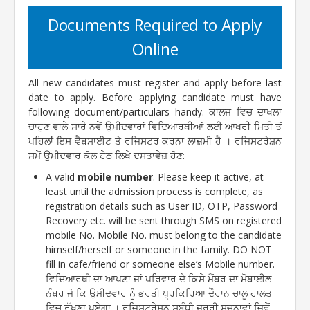
Documents Required to Apply
Online
All new candidates must register and apply before last
date to apply. Before applying candidate must have
following document/particulars handy. ਕਾਲਜ ਵਿਚ ਦਾਖਲਾ
ਚਾਹੁਣ ਵਾਲੇ ਸਾਰੇ ਨਵੇਂ ਉਮੀਦਵਾਰਾਂ ਵਿਦਿਆਰਥੀਆਂ ਲਈ ਆਖਰੀ ਮਿਤੀ ਤੋਂ
ਪਹਿਲਾਂ ਇਸ ਵੈਬਸਾਈਟ ਤੇ ਰਜਿਸਟਰ ਕਰਨਾ ਲਾਜ਼ਮੀ ਹੈ । ਰਜਿਸਟਰੇਸ਼ਨ
ਸਮੇਂ ਉਮੀਦਵਾਰ ਕੋਲ ਹੇਠ ਲਿਖੇ ਦਸਤਾਵੇਜ਼ ਹੋਣ:
A valid
mobile number
. Please keep it active, at
least until the admission process is complete, as
registration details such as User ID, OTP, Password
Recovery etc. will be sent through SMS on registered
mobile No. Mobile No. must belong to the candidate
himself/herself or someone in the family. DO NOT
fill in cafe/friend or someone else’s Mobile number.
ਵਿਦਿਆਰਥੀ ਦਾ ਆਪਣਾ ਜਾਂ ਪਰਿਵਾਰ ਦੇ ਕਿਸੇ ਮੈਂਬਰ ਦਾ ਮੋਬਾਈਲ
ਨੰਬਰ ਜੋ ਕਿ ਉਮੀਦਵਾਰ ਨੂੰ ਭਰਤੀ ਪ੍ਰਕਿਰਿਆ ਦੌਰਾਨ ਚਾਲੂ ਹਾਲਤ
ਵਿਚ ਰੱਖਣਾ ਪਏਗਾ । ਰਜਿਸਟਰੇਸ਼ਨ ਸਬੰਧੀ ਜ਼ਰੂਰੀ ਸੂਚਨਾਵਾਂ ਜਿਵੇਂ