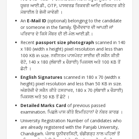
ਯੂਜ਼ਰ ਆਈ.ਡੀ., OTP, ਪਾਸਵਰਡ ਰਿਕਵਰੀ ਆਦਿ ਰਜਿਸਟਰ ਕੀਤੇ
ਮੋਬਾਈਲ ਤੇ ਭੇਜੀ ਜਾਵੇਗੀ ।
An
E-Mail ID
(optional) belonging to the candidate
or someone in the family. ਉਮੀਦਵਾਰ ਦੀ ਆਪਣੀ ਜਾਂ
ਪਰਿਵਾਰ ਦੇ ਕਿਸੇ ਮੈਂਬਰ ਦੀ ਈ-ਮੇਲ ਆਈ.ਡੀ.।
Recent
passport size photograph
scanned in 140
x 180 (width x height) pixel resolution and less than
100 KB in size. ਨਵੀਨਤਮ ਪਾਸਪੋਰਟ ਸਾਈਜ਼ ਦੀ ਸਕੈਨ ਕੀਤੀ
ਫੋਟੋ, 140 x 180 (ਲੰਬਾਈ x ਚੌੜਾਈ) ਪਿਕਸਲ ਅਤੇ 100 KB ਤੋਂ
ਛੋਟੀ ।
English Signatures
scanned in 180 x 70 (width x
height) pixel resolution and less than 50 KB in size.
ਅੰਗਰੇਜ਼ੀ ਦੇ ਸਕੈਨ ਕੀਤੇ ਹਸਤਾਖਰ, 180 x 70 (ਲੰਬਾਈ x ਚੌੜਾਈ)
ਪਿਕਸਲ ਅਤੇ 50 KB ਤੋਂ ਛੋਟੇ ।
Detailed Marks Card
of previous passed
examination. ਪਿਛਲੇ ਪਾਸ ਕੀਤੇ ਇਮਤਿਹਾਨਾਂ ਦੇ ਨੰਬਰ ਕਾਰਡ ।
University Registration Number of candidates who
are already registered with the Panjab University,
Chandigarh. ਪੰਜਾਬ ਯੂਨੀਵਰਸਿਟੀ, ਚੰਡੀਗੜ੍ਹ ਨਾਲ ਪਹਿਲਾਂ ਤੋਂ